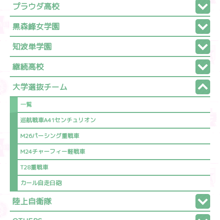
プラウダ高校
黒森峰女学園
知波単学園
継続高校
大学選抜チーム
一覧
巡航戦車A41センチュリオン
M26パーシング重戦車
M24チャーフィー軽戦車
T28重戦車
カール自走臼砲
陸上自衛隊