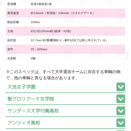
変速機
前進3速後進1速
最高速度
約13km/h（実測値）/19km/h（カタログデータ）
航続距離
160km
主砲
65口径105mm砲 (砲弾：62発)
副武装
12.7mm M2重機関銃×1（劇中試合では取り外されている）
装甲
25～305mm
生産数
2輌
※このスペックは、すべて大学選抜チームに存在する車輌の物
で、他の車輌と異なる場合があります。
大洗女子学園
聖グロリアーナ女学院
サンダース大学付属高校
アンツィオ高校