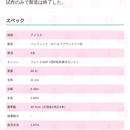
試作のみで製造は終了した。
スペック
国籍
アメリカ
製造
パシフィック・カー＆ファウンドリー社
乗員
4名
エンジン
フォードGAF V型8気筒液冷ガソリン
重量
86.2t
全長
11.1m
全幅
4.39m
全高
2.84m
履帯幅
49.5cm（片側各2本計4本）
超壕能力
-
渡渉水深
1.67m