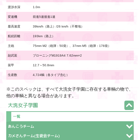
渡渉水深
1.0m
変速機
前進5速後進1速
最高速度
39km/h（路上）/26 km/h（不整地）
航続距離
193km（路上）
主砲
75mm M2（砲弾：50発）、37mm M5（砲弾：178発）
副武装
ブローニングM1919A4 7.62mm×2
装甲
12.7～50.8mm
生産数
4,724輌（各タイプ含む）
※このスペックは、すべて大洗女子学園に存在する車輌の物で、
他の車輌と異なる場合があります。
大洗女子学園
一覧
あんこうチーム
カメさんチーム(生徒会チーム)