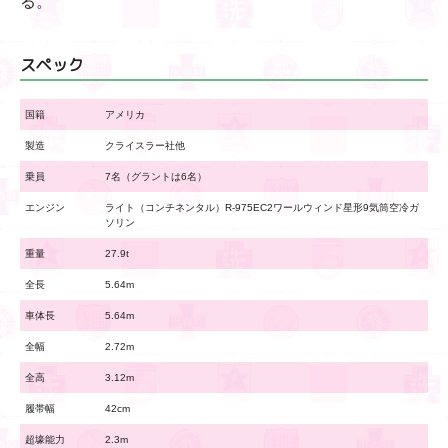
る。
スペック
国籍
アメリカ
製造
クライスラー社他
乗員
7名（グラントは6名）
エンジン
ライト（コンチネンタル）R-975EC2ワールウィンド星形9気筒空冷ガ
ソリン
重量
27.9t
全長
5.64m
車体長
5.64m
全幅
2.72m
全高
3.12m
履帯幅
42cm
超壕能力
2.3m