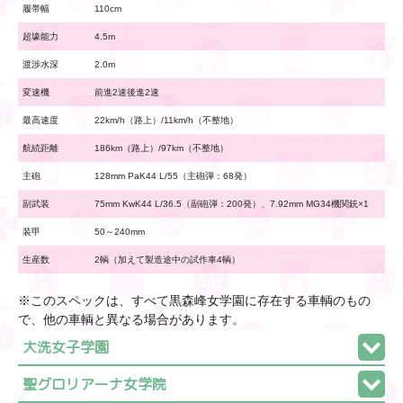
履帯幅
110cm
超壕能力
4.5m
渡渉水深
2.0m
変速機
前進2速後進2速
最高速度
22km/h（路上）/11km/h（不整地）
航続距離
186km（路上）/97km（不整地）
主砲
128mm PaK44 L/55（主砲弾：68発）
副武装
75mm KwK44 L/36.5（副砲弾：200発）、7.92mm MG34機関銃×1
装甲
50～240mm
生産数
2輌（加えて製造途中の試作車4輌）
※このスペックは、すべて黒森峰女学園に存在する車輌のもの
で、他の車輌と異なる場合があります。
大洗女子学園
聖グロリアーナ女学院