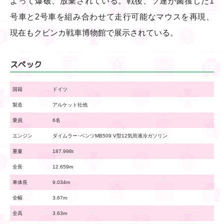
よって爆破、放棄されている。戦後、ソ連が鹵獲した1
号車と2号車を組み合わせて走行可能なマウスを再現、
現在もクビンカ戦車博物館で展示されている。
スペック
国籍
ドイツ
製造
アルケット社他
乗員
6名
エンジン
ダイムラー･ベンツMB509 V型12気筒液冷ガソリン
重量
187.998t
全長
12.659m
車体長
9.034m
全幅
3.67m
全高
3.63m