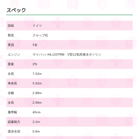
スペック
国籍
ドイツ
製造
クルップ社
乗員
5名
エンジン
マイバッハHL120TRM V型12気筒液冷ガソリン
重量
25t
全長
7.02m
車体長
5.92m
全幅
2.88m
全高
2.68m
履帯幅
40cm
超壕能力
2.2m
渡渉水深
0.8m