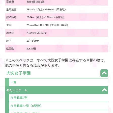
変速機
前進6速後進1速
最高速度
38km/h（路上）/16km/h（不整地）
航続距離
200km（路上）/120km（不整地）
主砲
75mm KwK40 L/48（主砲弾：87発）
副武装
7.92mm MG34×2
装甲
10～80mm
生産数
2,322輌
※このスペックは、すべて大洗女子学園に存在する車輌の物で、
他の車輌と異なる場合があります。
大洗女子学園
一覧
あんこうチーム
Ⅳ号戦車D型
Ⅳ号戦車F2型（D型改）