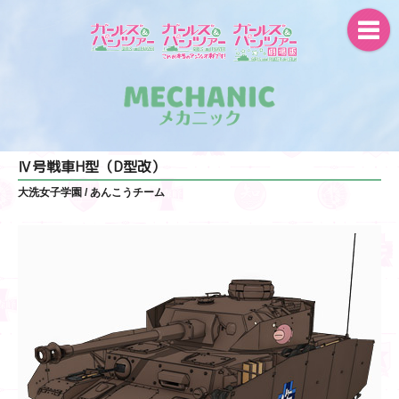
Ⅳ号戦車H型（D型改）
大洗女子学園
/ あんこうチーム