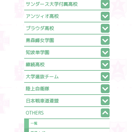
サンダース大学付属高校
アンツィオ高校
プラウダ高校
黒森峰女学園
知波単学園
継続高校
大学選抜チーム
陸上自衛隊
日本戦車道連盟
OTHERS
一覧