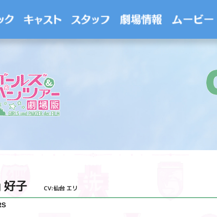
 好子
CV:仙台 エリ
RS