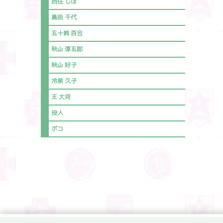
西住 しほ
島田 千代
五十鈴 百合
秋山 淳五郎
秋山 好子
冷泉 久子
王 大河
役人
ボコ