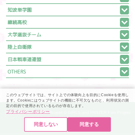
知波単学園
継続高校
大学選抜チーム
陸上自衛隊
日本戦車道連盟
OTHERS
このウェブサイトでは、サイト上での体験向上を目的にCookieを使用し
ます。Cookieにはウェブサイトの機能に不可欠なものと、利用状況の測
定の目的で使用されているものが存在します。
プライバシーポリシー
© GIRLS und PANZER Projekt © GIRLS und PANZER Film Projekt
© GIRLS und PANZER Finale Projekt
同意しない
同意する
プライバシーポリシー