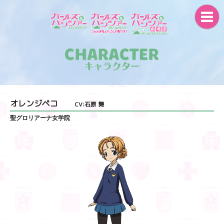
オレンジペコ
CV:石原 舞
聖グロリアーナ女学院