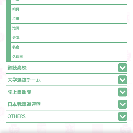
細見
浜田
池田
寺本
名倉
久保田
継続高校
大学選抜チーム
陸上自衛隊
日本戦車道連盟
OTHERS