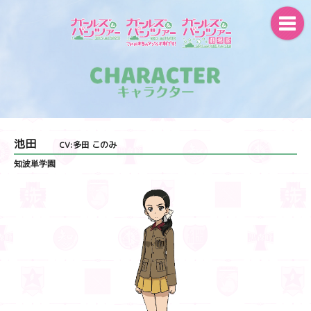
池田
CV:多田 このみ
知波単学園