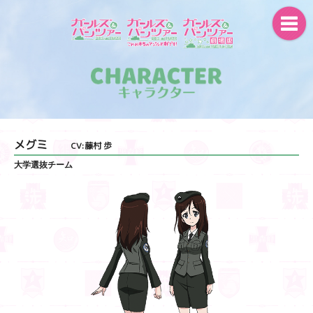
メグミ
CV:藤村 歩
大学選抜チーム