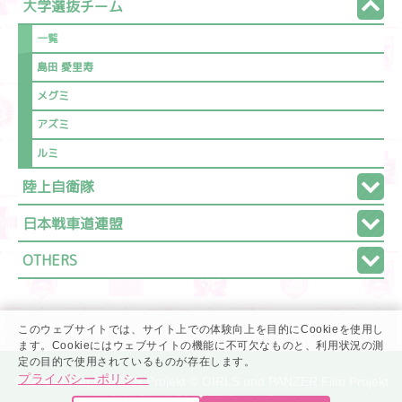
大学選抜チーム
一覧
島田 愛里寿
メグミ
アズミ
ルミ
陸上自衛隊
日本戦車道連盟
OTHERS
このウェブサイトでは、サイト上での体験向上を目的にCookieを使用し
ます。Cookieにはウェブサイトの機能に不可欠なものと、利用状況の測
定の目的で使用されているものが存在します。
プライバシーポリシー
© GIRLS und PANZER Projekt © GIRLS und PANZER Film Projekt
© GIRLS und PANZER Finale Projekt