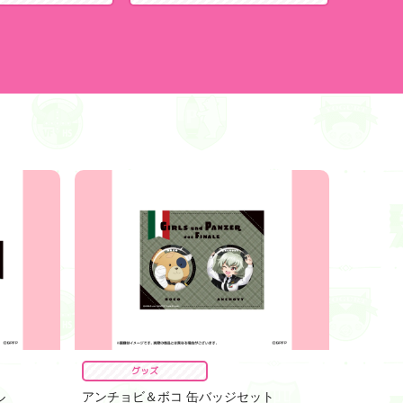
グッズ
ル
アンチョビ＆ボコ 缶バッジセット