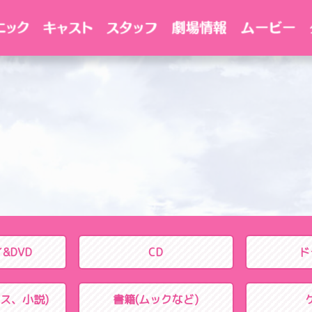
イ
&DVD
CD
ド
ス、小説)
書籍
(ムックなど)