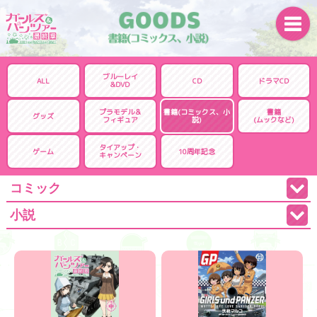
ブルーレイ
ALL
CD
ドラマCD
&DVD
プラモデル＆
書籍(コミックス、小
書籍
グッズ
フィギュア
説)
(ムックなど)
タイアップ・
ゲーム
10周年記念
キャンペーン
コミック
小説