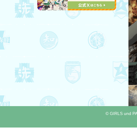
© GIRLS und PA