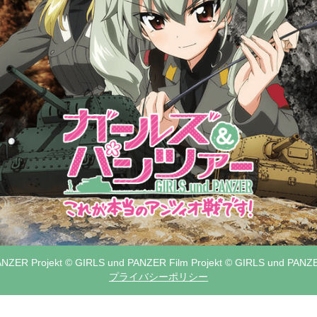
NZER Projekt © GIRLS und PANZER Film Projekt
© GIRLS und PANZER
プライバシーポリシー