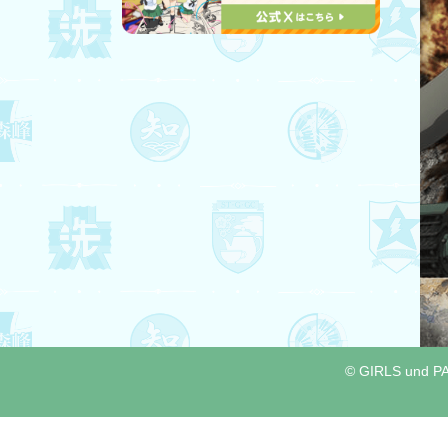
© GIRLS und PA