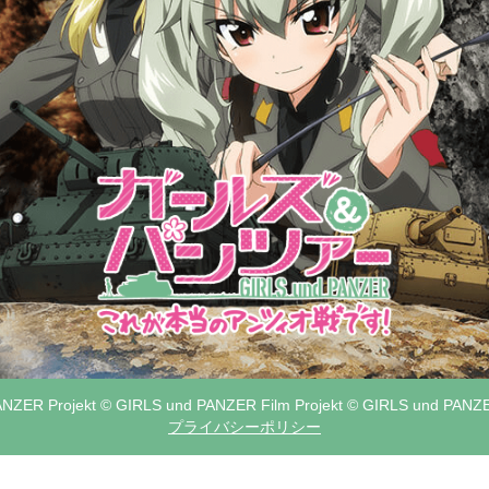
NZER Projekt © GIRLS und PANZER Film Projekt
© GIRLS und PANZER
プライバシーポリシー